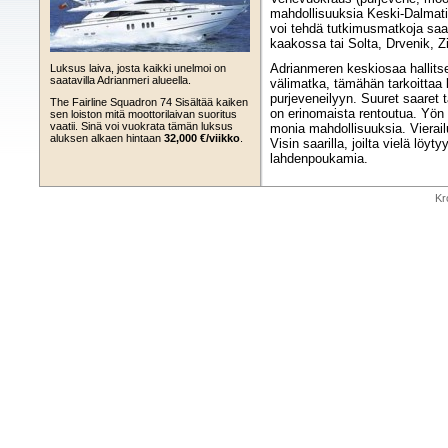
mahdollisuuksia Keski-Dalmatia
voi tehdä tutkimusmatkoja saari
kaakossa tai Solta, Drvenik, Zi
Adrianmeren keskiosaa hallitse
Luksus laiva, josta kaikki unelmoi on
saatavilla Adrianmeri alueella.
välimatka, tämähän tarkoittaa 
purjeveneilyyn. Suuret saaret t
The Fairline Squadron 74 Sisältää kaiken
on erinomaista rentoutua. Yö
sen loiston mitä moottorilaivan suoritus
vaatii. Sinä voi vuokrata tämän luksus
monia mahdollisuuksia. Vierail
aluksen alkaen hintaan
32,000 €/viikko
.
Visin saarilla, joilta vielä löy
lahdenpoukamia.
Kr