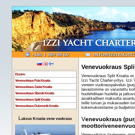
Venevuokraus Spli
Etusivu
Venevuokraus Split Kroatia on k
Izzi Yacht Charter-yritys. Izzi
Venevuokraus Pula Kroatia
veneen vuokrauspalvelun (purj
Venevuokraus Zadar Kroatia
laivastomme on varustettu kor
Venevuokraus Sibenik Kroatia
huolehditaan huolella ja jatkuva
asiakkailleen maksutta asiantu
Venevuokraus Split Kroatia
teille turvan ja mukavuuden tu
Venevuokraus Dubrovnik Kroatia
kokemuksestanne ja budjetist
L
Venevuokraus (purjeveneen tai
uksus Kroatia vene vuokraus
moottoriveneenvuok
Venevuokraus (purjevene, moott