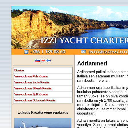
Adrianmeri
Etusivu
Ardianmeri paikalliseltaan nim
italialaisen sataman mukaan. 
Venevuokraus Pula Kroatia
rannikosta merellä.
Venevuokraus Zadar Kroatia
Adrianmeri sijaitsee Balkanin 
Venevuokraus Sibenik Kroatia
kuuluisa puhtaasta vedestä ja 
Venevuokraus Split Kroatia
tämän vuoksi se on oiva kohde
rannikolla on yli 1700 saarta ja
Venevuokraus Dubrovnik Kroatia
merenkulkijoille. Koska rannikk
aktiviteetteja useimmat lomaili
L
uksus Kroatia vene vuokraus
uudestaan.
Adrianmerellä on lukuisia hieno
veneilyn. Suosituimmat aloitusp