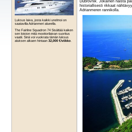
Dubrovnik. Jokainen näistä pai
historiallisesti rikkaat nähtä
Adrianmeren rannikolla.
Luksus laiva, josta kaikki unelmoi on
saatavilla Adrianmeri alueella.
The Fairline Squadron 74 Sisältää kaiken
sen loiston mitä moottorilaivan suoritus
vaatii. Sinä voi vuokrata tämän luksus
aluksen alkaen hintaan
32,000 €/viikko
.