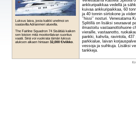
Venesatama Kaštela Splitillä 
ankkuripaikkaa vedellä ja sähk
kuivaa ankkuripaikkaa, 60 tonn
ja 40 tonnin siirtokone ja viide
’’hissi’’ nosturi. Venesatama K
Luksus laiva, josta kaikki unelmoi on
Splitillä on lisäksi seuraavat pa
saatavilla Adrianmeri alueella.
ilmastoitu vastaanottohuone ch
The Fairline Squadron 74 Sisältää kaiken
vieraille, vastaanotto, ruokaka
sen loiston mitä moottorilaivan suoritus
pankki, kahvila, ravintola, 437
vaatii. Sinä voi vuokrata tämän luksus
parkkialue, laivan korjauspalve
aluksen alkaen hintaan
32,000 €/viikko
.
vessoja ja suihkuja. Lisäksi v
tankkeja.
Kr