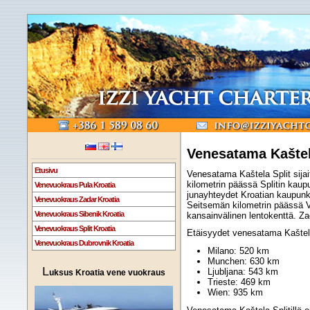
Venesatama Kaštel
Etusivu
Venesatama Kaštela Split sijait
kilometrin päässä Splitin kaupun
Venevuokraus Pula Kroatia
junayhteydet Kroatian kaupunke
Venevuokraus Zadar Kroatia
Seitsemän kilometrin päässä V
Venevuokraus Sibenik Kroatia
kansainvälinen lentokenttä. Za
Venevuokraus Split Kroatia
Etäisyydet venesatama Kaštela
Venevuokraus Dubrovnik Kroatia
Milano: 520 km
Munchen: 630 km
L
Ljubljana: 543 km
uksus Kroatia vene vuokraus
Trieste: 469 km
Wien: 935 km