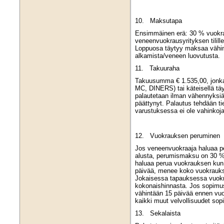
10. Maksutapa
Ensimmäinen erä: 30 % vuokr
veneenvuokrausyrityksen tilille
Loppuosa täytyy maksaa vähi
alkamista/veneen luovutusta.
11. Takuuraha
Takuusumma € 1.535,00, jonka
MC, DINERS) tai käteisellä tä
palautetaan ilman vähennyksiä
päättynyt. Palautus tehdään tie
varustuksessa ei ole vahinkoja 
12. Vuokrauksen peruminen
Jos veneenvuokraaja haluaa p
alusta, perumismaksu on 30 %
haluaa perua vuokrauksen ku
päivää, menee koko vuokraukse
Jokaisessa tapauksessa vuok
kokonaishinnasta. Jos sopimu
vähintään 15 päivää ennen vuo
kaikki muut velvollisuudet s
13. Sekalaista