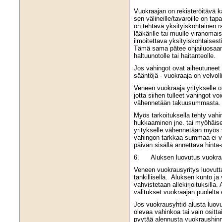
Vuokraajan on rekisteröitävä k
sen välineille/tavaroille on t
on tehtävä yksityiskohtainen ra
lääkärille tai muulle viranomai
ilmoitettava yksityiskohtaises
Tämä sama pätee ohjailuosaami
haltuunotolle tai haitanteolle.
Jos vahingot ovat aiheutuneet 
sääntöjä - vuokraaja on velvol
Veneen vuokraaja yritykselle on
jotta siihen tulleet vahingot vo
vähennetään takuusummasta.
Myös tarkoituksella tehty vahin
hukkaaminen jne. tai myöhäise
yritykselle vähennetään myös
vahingon tarkkaa summaa ei vo
päivän sisällä annettava hinta
6. Aluksen luovutus vuokraa
Veneen vuokrausyritys luovutt
tankillisella. Aluksen kunto ja 
vahvistetaan allekirjoituksilla.
valitukset vuokraajan puolelta 
Jos vuokrausyhtiö alusta luovu
olevaa vahinkoa tai vain ositt
pyytää alennusta vuokraushin