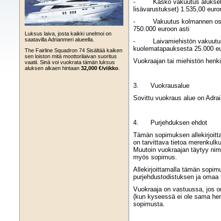
- Kasko vakuutus alukselle,
lisävarustukset) 1.535,00 euro
- Vakuutus kolmannen osapuo
750.000 euroon asti
Luksus laiva, josta kaikki unelmoi on
saatavilla Adrianmeri alueella.
- Laivamiehistön vakuutus: 
kuolematapauksesta 25.000 eu
The Fairline Squadron 74 Sisältää kaiken
sen loiston mitä moottorilaivan suoritus
Vuokraajan tai miehistön henki
vaatii. Sinä voi vuokrata tämän luksus
aluksen alkaen hintaan
32,000 €/viikko
.
3. Vuokrausalue
Sovittu vuokraus alue on Adrai
4. Purjehduksen ehdot
Tämän sopimuksen allekirjoitt
on tarvittava tietoa merenkul
Muutoin vuokraajan täytyy nimet
myös sopimus.
Allekirjoittamalla tämän sop
purjehdustodistuksen ja omaa 
Vuokraaja on vastuussa, jos on
(kun kyseessä ei ole sama hen
sopimusta.