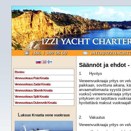
Säännöt ja ehdot 
Etusivu
1. Hyvitys
Venevuokraus Pula Kroatia
Veneenvuokraaja yritys on vel
Venevuokraus Zadar Kroatia
paikkaan, sovittuna aikana, kä
arvaamattomasta syystä (esim
Venevuokraus Sibenik Kroatia
vuoksi) veneenvuokraaja yritys
Venevuokraus Split Kroatia
yrityksen on tarjottava vuokraa
hyvitettävä maksut vuokraajal
Venevuokraus Dubrovnik Kroatia
L
uksus Kroatia vene vuokraus
2. Vakuutus
Veneenvuokraaja yritys on vel