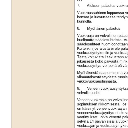
7. Aluksen palautus vuokrau
Vuokraussuhteen loppuessa vuo
bensaa ja luovuttaessa tehdyn 
kunnolla.
8. Myöhäinen palautus
Vuokraaja on velvollinen palau
huolimatta sääolosuhteista. Vu
sääolosuhteet huomioonottaen,
Kuitenkin jos alusta ei ole pala
vuokrausyritykselle ja vuokraa
Tästä koituvista lisäkustannuk
jokaisesta koko päivästä mink
vuokrausyritys voi periä päiv
Myöhäisestä saapumisesta vuo
ylimääräisestä täydestä tunnist
viikkovuokraushinnasta.
9. Veneen vuokrausyrityksen 
velvollisuudet
Veneen vuokraaja on velvollin
sopimuksen rikkomisesta, jos
on kärsinyt veneenvuokraajan 
veneenvuokraajayritys ei ole 
vaatimukset, jotka venettä pala
selvillä 14 päivän sisällä vuo
vuokraajan ja vuokrausyrityksen