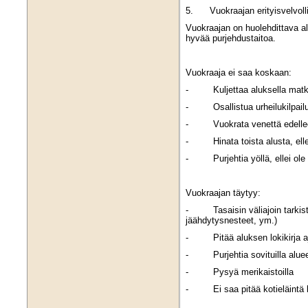
5. Vuokraajan erityisvelvoll
Vuokraajan on huolehdittava a
hyvää purjehdustaitoa.
Vuokraaja ei saa koskaan:
- Kuljettaa aluksella matkust
- Osallistua urheilukilpailuih
- Vuokrata venettä edelle
- Hinata toista alusta, elle
- Purjehtia yöllä, ellei ole 
Vuokraajan täytyy:
- Tasaisin väliajoin tarkista
jäähdytysnesteet, ym.)
- Pitää aluksen lokikirja aj
- Purjehtia sovituilla alueell
- Pysyä merikaistoilla
- Ei saa pitää kotieläintä 