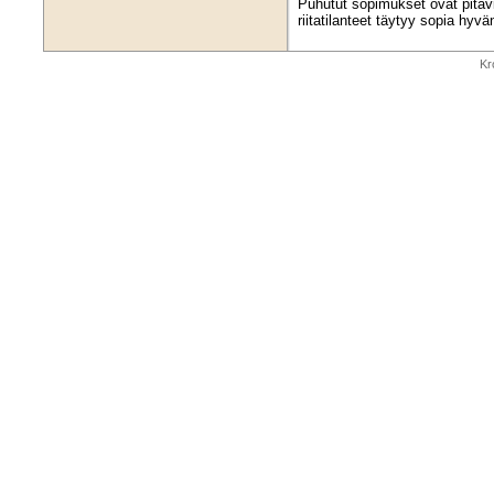
Puhutut sopimukset ovat pitävi
riitatilanteet täytyy sopia hyvä
Kr