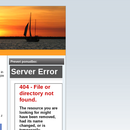
Preveri ponudbo:
 in
 pa
 z