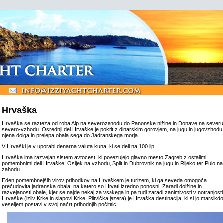
Hrvaška
Hrvaška se razteza od roba Alp na severozahodu do Panonske nižine in Donave na severu
severo-vzhodu. Osrednji del Hrvaške je pokrit z dinarskim gorovjem, na jugu in jugovzhodu
njena dolga in prelepa obala sega do Jadranskega morja.
V Hrvaški je v uporabi denarna valuta kuna, ki se deli na 100 lip.
Hrvaška ima razvejan sistem avtocest, ki povezujejo glavno mesto Zagreb z ostalimi
pomembnimi deli Hrvaške: Osijek na vzhodu, Split in Dubrovnik na jugu in Rijeko ter Pulo na
zahodu.
Eden pomembnejših virov prihodkov na Hrvaškem je turizem, ki ga seveda omogoča
prečudovita jadranska obala, na katero so Hrvati izredno ponosni. Zaradi dolžine in
razvejanosti obale, kjer se najde nekaj za vsakega in pa tudi zaradi zanimivosti v notranjosti
Hrvaške (izliv Krke in slapovi Krke, Plitvička jezera) je Hrvaška destinacija, ki si jo marsikdo
veseljem postavi v svoj načrt prihodnjih počitnic.