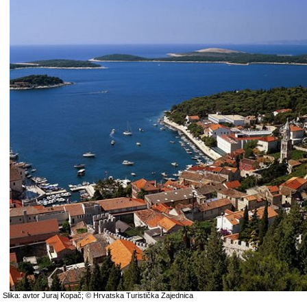
Slika: avtor Juraj Kopač; © Hrvatska Turistička Zajednica