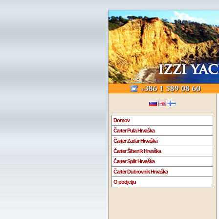
Domov
Čarter Pula Hrvaška
Čarter Zadar Hrvaška
Čarter Šibenik Hrvaška
Čarter Split Hrvaška
Čarter Dubrovnik Hrvaška
O podjetju